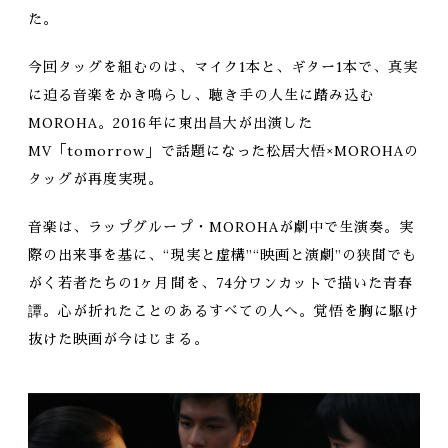
た。
今回タッグを組むのは、マイク1本と、ギター1本で、真実
に迫る音楽をかき鳴らし、聴き手の人生に踏み込む
MOROHA。2016年に東出昌大が出演した
MV「tomorrow」で話題になった松居大悟×MOROHAの
タッグが再度実現。
音楽は、ラップグループ・MOROHAが劇中で生演奏。実
際の出来事を基に、“現実と虚構”“映画と演劇”の狭間でも
がく若者たちの1ヶ月間を、74分ワンカットで描いた青春
譚。心が折れたことのあるすべての人へ。覚悟を胸に駆け
抜けた映画が今はじまる。