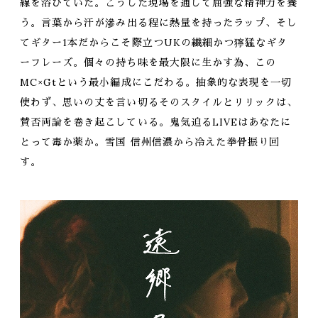
線を浴びていた。こうした現場を通して屈強な精神力を養
う。言葉から汗が滲み出る程に熱量を持ったラップ、そし
てギター1本だからこそ際立つUKの繊細かつ獰猛なギタ
ーフレーズ。個々の持ち味を最大限に生かす為、この
MC×Gtという最小編成にこだわる。抽象的な表現を一切
使わず、思いの丈を言い切るそのスタイルとリリックは、
賛否両論を巻き起こしている。鬼気迫るLIVEはあなたに
とって毒か薬か。雪国 信州信濃から冷えた拳骨振り回
す。