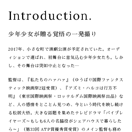
Introduction.
少年少女が贈る覚悟の一発撮り
2017年、小さな町で演劇公演が予定されていた。オーデ
ィションで選ばれ、初舞台に意気込む少年少女たち。しか
し、その舞台は突如中止となった―
監督は、『私たちのハァハァ』（ゆうばり国際ファンタス
ティック映画祭2冠受賞）、『アズミ・ハルコは行方不
明』（東京国際映画祭・ロッテルダム国際映画祭出品）な
ど、人の感情をとことん見つめ、今という時代を映し続け
る松居大悟。大きな話題を集めたテレビドラマ「バイプレ
イヤーズ～もしも6人の名脇役がシェアハウスで暮らした
ら～」（第33回 ATP賞優秀賞受賞）のメイン監督も務め